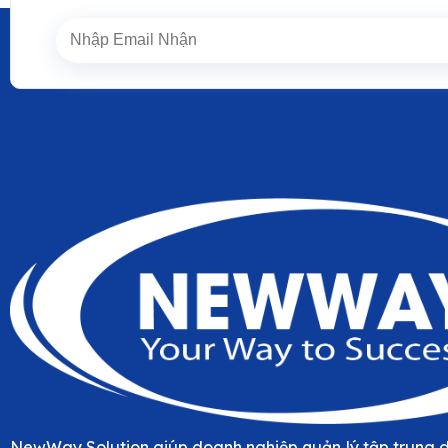
NewWay Solution giúp doanh nghiệp quản lý tập trung d