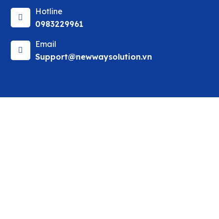
Hotline
0983229961
Email
Support@newwaysolution.vn