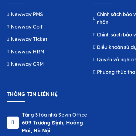
Newway PMS
Chính sách bảo v
nhân
Newway Golf
Chính sách bảo v
Newway Ticket
Điều khoản sử d
Newway HRM
Quyền và nghĩa 
Newway CRM
Phương thức tha
THÔNG TIN LIÊN HỆ
Tầng 3 tòa nhà Sevin Office
609 Trương Định, Hoàng
Mai, Hà Nội