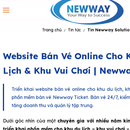
Trang chủ
Tin tức
Tin Newway Solutio
/
/
Website Bán Vé Online Cho 
Lịch & Khu Vui Chơi | Newwa
Triển khai website bán vé online cho khu du lịch, k
phần mềm bán vé Newway Ticket. Bán vé 24/7, kiểm
tăng doanh thu và quản lý tập trung.
Dưới góc nhìn của một
chuyên gia với nhiều năm ki
triển khai phần mềm cho khu du lịch – khu vui chơi