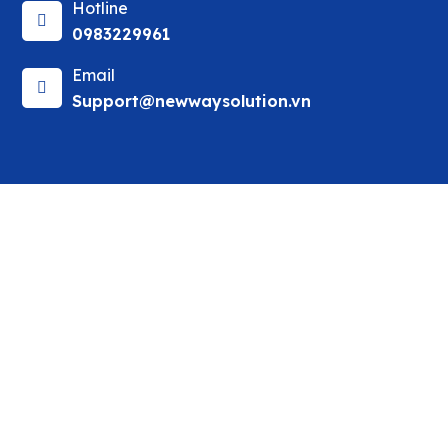
Hotline
0983229961
Email
Support@newwaysolution.vn