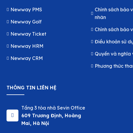
Newway PMS
Chính sách bảo v
nhân
Newway Golf
Chính sách bảo v
Newway Ticket
Điều khoản sử d
Newway HRM
Quyền và nghĩa 
Newway CRM
Phương thức tha
THÔNG TIN LIÊN HỆ
Tầng 3 tòa nhà Sevin Office
609 Trương Định, Hoàng
Mai, Hà Nội