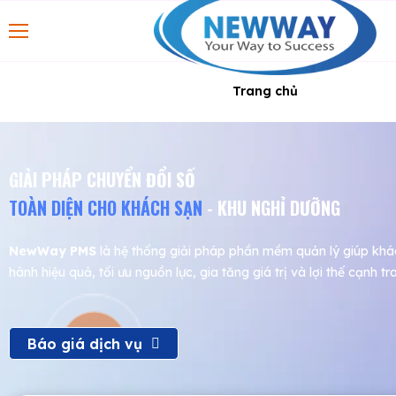
Trang chủ
GIẢI PHÁP CHUYỂN ĐỔI SỐ
TOÀN DIỆN CHO KHÁCH SẠN
- KHU NGHỈ DƯỠNG
NewWay PMS
là hệ thống giải pháp phần mềm quản lý giúp khác
hành hiệu quả, tối ưu nguồn lực, gia tăng giá trị và lợi thế cạnh tr
Báo giá dịch vụ