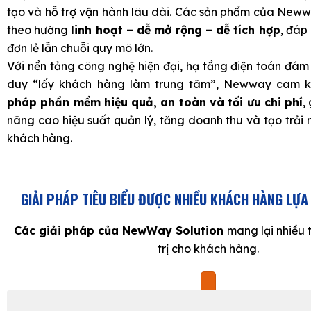
tạo và hỗ trợ vận hành lâu dài. Các sản phẩm của Neww
theo hướng
linh hoạt – dễ mở rộng – dễ tích hợp
, đáp
đơn lẻ lẫn chuỗi quy mô lớn.
Với nền tảng công nghệ hiện đại, hạ tầng điện toán đám
duy “lấy khách hàng làm trung tâm”, Newway cam 
pháp phần mềm hiệu quả, an toàn và tối ưu chi phí
,
nâng cao hiệu suất quản lý, tăng doanh thu và tạo trải 
khách hàng.
GIẢI PHÁP TIÊU BIỂU ĐƯỢC NHIỀU KHÁCH HÀNG LỰA
Các giải pháp của NewWay Solution
mang lại nhiều t
trị cho khách hàng.