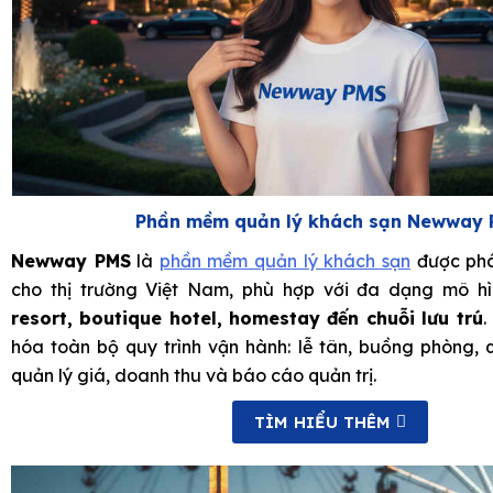
Phần mềm quản lý khách sạn Newway
Newway PMS
là
phần mềm quản lý khách sạn
được phá
cho thị trường Việt Nam, phù hợp với đa dạng mô h
resort, boutique hotel, homestay đến chuỗi lưu trú
.
hóa toàn bộ quy trình vận hành: lễ tân, buồng phòng, 
quản lý giá, doanh thu và báo cáo quản trị.
TÌM HIỂU THÊM