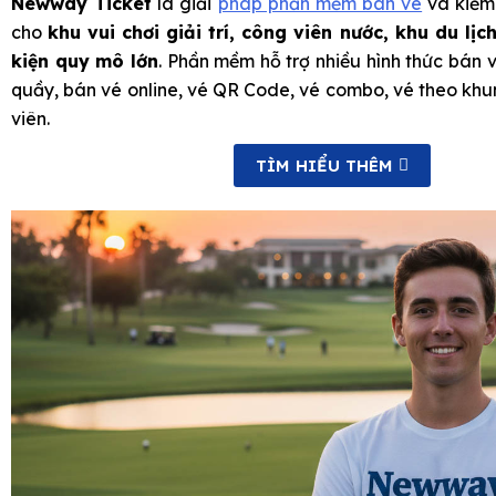
Newway Ticket
là giải
pháp phần mềm bán vé
và kiểm
cho
khu vui chơi giải trí, công viên nước, khu du lị
kiện quy mô lớn
. Phần mềm hỗ trợ nhiều hình thức bán vé
quầy, bán vé online, vé QR Code, vé combo, vé theo khu
viên.
TÌM HIỂU THÊM