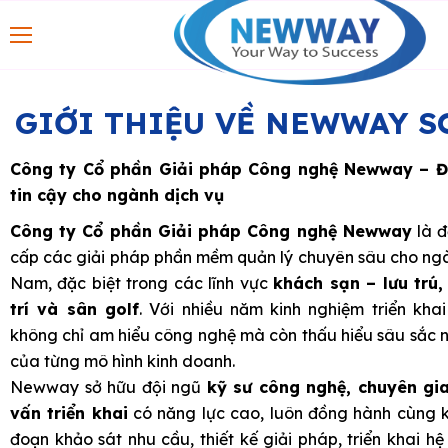
GIỚI THIỆU VỀ NEWWAY 
Công ty Cổ phần Giải pháp Công nghệ Newway – Đ
tin cậy cho ngành dịch vụ
Công ty Cổ phần Giải pháp Công nghệ Newway
là đ
cấp các giải pháp phần mềm quản lý chuyên sâu cho ngàn
Nam, đặc biệt trong các lĩnh vực
khách sạn – lưu trú,
trí và sân golf
. Với nhiều năm kinh nghiệm triển kh
không chỉ am hiểu công nghệ mà còn thấu hiểu sâu sắc 
của từng mô hình kinh doanh.
Newway sở hữu đội ngũ
kỹ sư công nghệ, chuyên gia
vấn triển khai
có năng lực cao, luôn đồng hành cùng k
đoạn khảo sát nhu cầu, thiết kế giải pháp, triển khai h