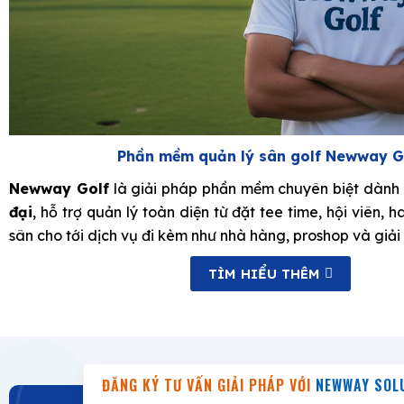
Phần mềm quản lý sân golf Newway G
Newway Golf
là giải pháp phần mềm chuyên biệt dành
đại
, hỗ trợ quản lý toàn diện từ đặt tee time, hội viên, 
sân cho tới dịch vụ đi kèm như nhà hàng, proshop và giải
TÌM HIỂU THÊM
ĐĂNG KÝ TƯ VẤN GIẢI PHÁP VỚI
NEWWAY SOL