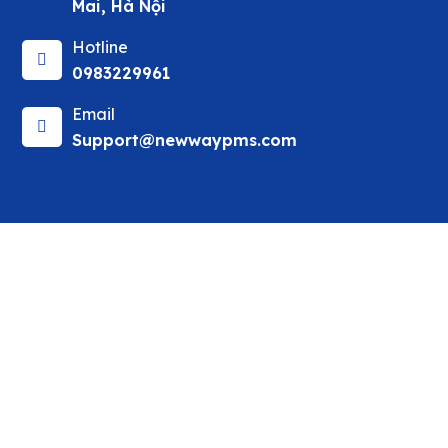
Mai, Hà Nội
Hotline
0983229961
Email
Support@newwaypms.com