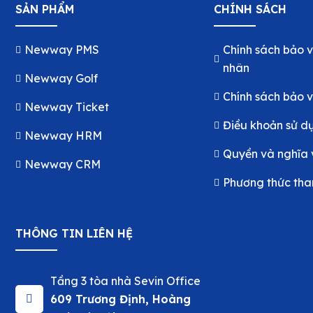
SẢN PHẨM
CHÍNH SÁCH
Newway PMS
Chính sách bảo v
nhân
Newway Golf
Chính sách bảo v
Newway Ticket
Điều khoản sử d
Newway HRM
Quyền và nghĩa 
Newway CRM
Phương thức tha
THÔNG TIN LIÊN HỆ
Tầng 3 tòa nhà Sevin Office
609 Trương Định, Hoàng